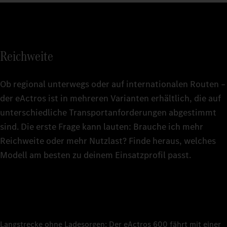
4
414 kW
Batteriekap
621 kW
621 kW
Batteriekap
Ladeleist
5
414 kW
Ladeleist
400 k
Ladeleist
400 k
400 kW
Reichweite
Ladeleist
Ladezeit 1
6
400 k
Ladezeit 1
Ca. 46 
Ladezeit 1
ca. 70 
Ob regional unterwegs oder auf internationalen Routen –
ca. 70 
Ladezeit 1
Radformel
7
der eActros ist in mehreren Varianten erhältlich, die auf
Ca. 46 
Ladezeit 
Sattel
Ladezeit 
unterschiedliche Transportanforderungen abgestimmt
–
ca. 30 
Radformel
sind. Die erste Frage kann lauten: Brauche ich mehr
Radstand
8
Sattel
Radformel
3.700 
Reichweite oder mehr Nutzlast? Finde heraus, welches
Radformel
Pritsch
Sattel
Modell am besten zu deinem Einsatzprofil passt.
Radstand
Technisch
9
3.700 
Radstand
44 t
Radstand
4.000 
4.000 
Technisch
Technisch
0
44 t
Technisch
22 t (FA
Technisch
44 t
44 t
Technisch
Langstrecke ohne Ladesorgen: Der eActros 600 fährt mit einer
Leergewic