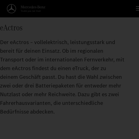
Reichweitenrechner
eActros
KOMMT WEITER ALS DU D
Der eActros – vollelektrisch, leistungsstark und
Je größer die Reichweite pro Batterieladung, d
bereit für deinen Einsatz. Ob im regionalen
eActros bringen kann.
Transport oder im internationalen Fernverkehr, mit
dem eActros findest du einen eTruck, der zu
deinem Geschäft passt. Du hast die Wahl zwischen
zwei oder drei Batteriepaketen für entweder mehr
Nutzlast oder mehr Reichweite. Dazu gibt es zwei
Fahrerhausvarianten, die unterschiedliche
Bedürfnisse abdecken.