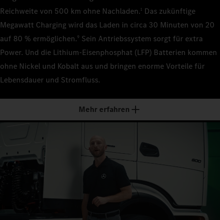
1
22 t (FA
Technisch
Ca. 9,7 
Reichweite von 500 km ohne Nachladen.
Das zukünftige
1
Technisch
22 t (FA
22 t (FA
Megawatt Charging wird das Laden in circa 30 Minuten von 20
Leergewic
Motorleist
2
Ca. 10,0
auf 80 % ermöglichen.
Sein Antriebssystem sorgt für extra
9
Leergewic
400 kW
Leergewic
Ca. 11,4
Power. Und die Lithium-Eisenphosphat (LFP) Batterien kommen
Ca. 11,7
Motorleist
Getriebe
ohne Nickel und Kobalt aus und bringen enorme Vorteile für
3
400 kW
Motorleist
4 Gäng
Motorleist
Lebensdauer und Stromfluss.
400 kW
400 kW
Getriebe
Reichweit
4
4 Gäng
Getriebe
–
Mehr erfahren
Getriebe
4 Gäng
4 Gäng
Reichweit
Nutzlast
5
–
Reichweit
Ca. 25 t
Reichweit
–
–
Nutzlast
6
Ca. 25 t
Nutzlast
Nutzlast
Ca. 22 t
Ca. 22 t
7
1
Nennkapaz