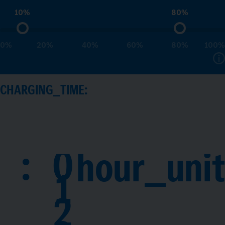
10%
80%
0%
20%
40%
60%
80%
100%
CHARGING_TIME:
:
0
hour_unit
1
2