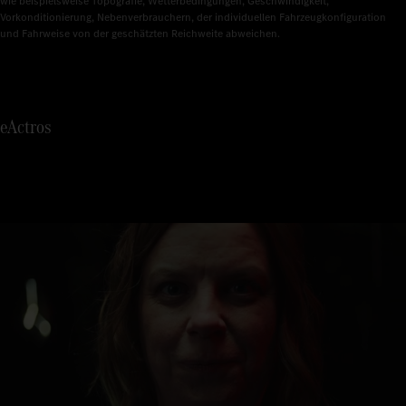
5
wie beispielsweise Topografie, Wetterbedingungen, Geschwindigkeit, 
Vorkonditionierung, Nebenverbrauchern, der individuellen Fahrzeugkonfiguration 
und Fahrweise von der geschätzten Reichweite abweichen.
6
7
eActros
8
9
0
1
2
3