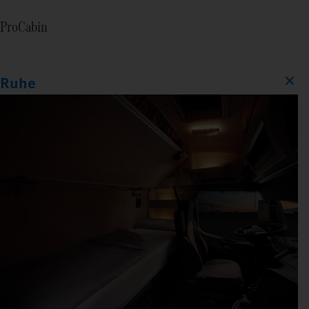
ProCabin
Ruhe