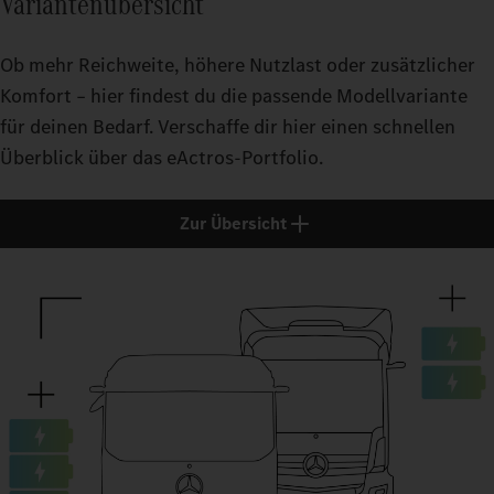
Variantenübersicht
DRY_B
DRY_B
LOAD_
LOAD_
10_PE
LOAD_
Ob mehr Reichweite, höhere Nutzlast oder zusätzlicher
10_PE
EXTER
10_PE
Komfort – hier findest du die passende Modellvariante
10_PE
EXTER
* Die geschätzte Reichweite wird aus Ergebnissen interner Sim
für deinen Bedarf. Verschaffe dir hier einen schnellen
EXTER
zahlreicher Faktoren wie beispielsweise Topografie, Wetterbe
EXTER
OPERA
Überblick über das eActros-Portfolio.
Fahrzeugkonfiguration und Fahrweise von der geschätzten Re
OPERA
OPERA
REGIO
OPERA
Zur Übersicht
REGIO
REGIO
REGIO
ESTI
ESTI
ESTI
ESTI