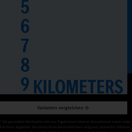
5
6
7
8
0
9
1
KILOMETERS
2
3
Varianten vergleichen
4
* Die geschätzte Reichweite wird aus Ergebnissen interner Simulationen sowie realer 
Fahrtests abgeleitet. Die tatsächliche Reichweite kann aufgrund zahlreicher Faktoren 