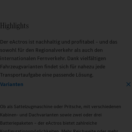
BATTERY_CAPACITY
Highlights
400_KWH
600_KWH
Der eActros ist nachhaltig und profitabel – und das
sowohl für den Regionalverkehr als auch den
internationalen Fernverkehr. Dank vielfältigen
MODEL
Fahrzeugvarianten findet sich für nahezu jede
EACTROS_600_PROCABIN_TRACTO
Transportaufgabe eine passende Lösung.
Varianten
TRAILER
TRAIL
DRY_BOX
REFRIGERATED
DRY_
Ob als Sattelzugmaschine oder Pritsche, mit verschiedenen
Kabinen- und Dachvarianten sowie zwei oder drei
LOAD_CAPACITY
LOAD_
Batteriepaketen – der eActros bietet zahlreiche
10_PERCENT
50_PERCENT
10_P
Konfigurationsmöglichkeiten. Mehr Reichweite oder mehr